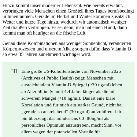
Hinzu kommt unser moderner Lebensstil. Wie bereits erwähnt,
verbringen viele Menschen einen Großteil ihres Tages berufsbedingt
in Innenräumen. Gerade im Herbst und Winter kommen zusätzlich
Wetter und kurze Tage hinzu, wodurch wir automatisch weniger
Zeit draußen verbringen. Es sei denn, man hat einen Hund, dann
kommt man oft häufiger an die frische Luft.
Genau diese Kombinationen aus
weniger Sonnenlicht, veränderten
Körperprozessen und unserem Alltag
sorgen dafür, dass Vitamin D
ab etwa 35 Jahren zunehmend wichtiger wird.
👉🏼
Eine große US-Kohortenstudie von November 2025
(Archives of Public Health) zeigt: Menschen mit
ausreichendem Vitamin-D-Spiegel (≥30 ng/ml) leben
ab Alter 50 im Schnitt 4,4 Jahre länger als die mit
schwerem Mangel (<10 ng/ml). Das ist eine klare
Korrelation und für mich ein starker Grund, nicht bei
„gerade so ausreichend“ (30 ng/ml) aufzuhören. Ich
bin überzeugt das mindestens 60 -80ng/ml als
persönliches Optimum anzustreben, macht Sinn, vor
allem wegen der potenziellen Vorteile für