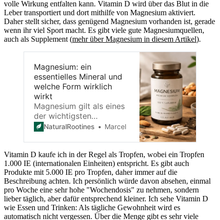
volle Wirkung entfalten kann. Vitamin D wird über das Blut in die
Leber transportiert und dort mithilfe von
Magnesium
aktiviert.
Daher stellt sicher, dass genügend
Magnesium
vorhanden ist, gerade
wenn ihr viel Sport macht. Es gibt viele gute Magnesiumquellen,
auch als Supplement (
mehr über Magnesium in diesem Artikel
).
Magnesium: ein
essentielles Mineral und
welche Form wirklich
wirkt
Magnesium gilt als eines
der wichtigsten
Mineralstoffe für Muskeln,
NaturalRootines
Marcel
Nerven und Energie. Doch
wer einmal vor dem Regal
Vitamin D kaufe ich in der Regel als Tropfen, wobei ein Tropfen
mit
1.000 IE (internationalen Einheiten) entspricht. Es gibt auch
Nahrungsergänzungsmitteln
Produkte mit 5.000 IE pro Tropfen, daher immer auf die
stand, kennt das Problem:
Beschreibung achten. Ich persönlich würde davon
absehen, einmal
Magnesiumcitrat,
pro Woche eine sehr hohe "Wochendosis"
zu nehmen, sondern
Magnesiumoxid,
lieber täglich, aber dafür entsprechend kleiner. Ich sehe Vitamin D
Magnesiumglycinat oder
wie Essen und Trinken: Als tägliche Gewohnheit wird es
etwa Magnesiummalat.
automatisch nicht vergessen. Über die Menge gibt es sehr viele