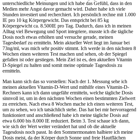
Welche Form ist wirklich
unterschiedliche Meinungen und ich habe das Gefühl, dass in den
sinnvoll?
Medien mehr Angst davor gemacht wird. Daher habe ich viele
Stunden investiert und recherchiert. Ich persönlich rechne mit
1.000
IE pro 10 kg Körpergewicht
. Das entspricht bei 85 kg
Körpergewicht ca. 8.500IE pro Tag. Dadurch, dass ich in meinen
Alltag viel Bewegung und Sport integriere, musste ich die tägliche
Dosis noch etwas erhöhen und versuche gerade, meinen
Tagesbedarf zu ermitteln. Mein aktueller Wert liegt im Januar bei
73ng/ml, was mich sehr positiv stimmt. Ich werde in den nächsten 8
Wochen einen weiteren Test machen und sehen, ob der Spiegel
gefallen ist oder gestiegen. Mein Ziel ist es, den aktuellen Vitamin
D-Spiegel zu halten und somit meine optimale Tagesdosis zu
ermitteln.
Man kann sich das so vorstellen: Nach der 1. Messung sehe ich
meinen aktuellen Vitamin-D-Wert und mithilfe eines Vitamin-D-
Rechners kann ich dann ungefähr ermitteln, welche tägliche Dosis
sinnvoll ist, um in den nächsten Wochen einen bestimmten Zielwert
zu erreichen. Nach etwa 8 Wochen mache ich einen weiteren Test,
um zu sehen, wo ich tatsächlich stehe. Das hat bei mir hervorragend
funktioniert und anschließend habe ich meine tägliche Dosis auf
etwa 6.000 bis 8.000 IE reduziert. Beim 3. Test schaue ich dann,
wie sich der Wert weiter verändert hat und ob die aktuelle
Tagesdosis noch passt. In den Sommermonaten halbiere ich meine
Dosis meist, da der Körper durch
Sonne und freie Hautflächen