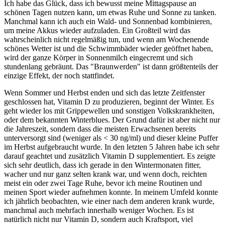
Ich habe das Glück, dass ich bewusst meine Mittagspause an
schönen Tagen nutzen kann, um etwas Ruhe und Sonne zu tanken.
Manchmal kann ich auch ein Wald- und Sonnenbad kombinieren,
um meine Akkus wieder aufzuladen. Ein Großteil wird das
wahrscheinlich nicht regelmäßig tun, und wenn am Wochenende
schönes Wetter ist und die Schwimmbäder wieder geöffnet haben,
wird der ganze Körper in Sonnenmilch eingecremt und sich
stundenlang gebräunt. Das "Braunwerden" ist dann größtenteils der
einzige Effekt, der noch stattfindet.
Wenn Sommer und Herbst enden und sich das letzte Zeitfenster
geschlossen hat, Vitamin D zu produzieren, beginnt der Winter. Es
geht wieder los mit Grippewellen und sonstigen Volkskrankheiten,
oder dem bekannten Winterblues. Der Grund dafür ist aber nicht nur
die Jahreszeit, sondern dass die meisten Erwachsenen bereits
unterversorgt sind (weniger als < 30 ng/ml) und dieser kleine Puffer
im Herbst aufgebraucht wurde. In den letzten 5 Jahren habe ich sehr
darauf geachtet und zusätzlich Vitamin D supplementiert. Es zeigte
sich sehr deutlich, dass ich gerade in den Wintermonaten fitter,
wacher und nur ganz selten krank war, und wenn doch, reichten
meist ein oder zwei Tage Ruhe, bevor ich meine Routinen und
meinen Sport wieder aufnehmen konnte. In meinem Umfeld konnte
ich jährlich beobachten, wie einer nach dem anderen krank wurde,
manchmal auch mehrfach innerhalb weniger Wochen. Es ist
natürlich nicht nur Vitamin D, sondern auch Kraftsport, viel