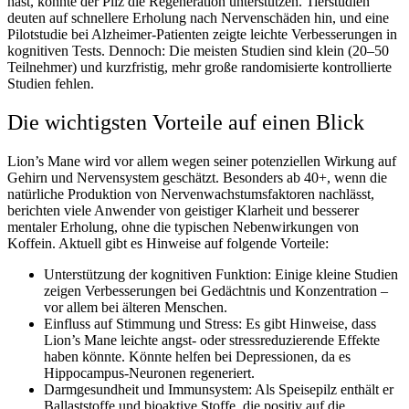
hast, könnte der Pilz die Regeneration unterstützen. Tierstudien
deuten auf schnellere Erholung nach Nervenschäden hin, und eine
Pilotstudie bei Alzheimer-Patienten zeigte leichte Verbesserungen in
kognitiven Tests. Dennoch: Die meisten Studien sind klein (20–50
Teilnehmer) und kurzfristig, mehr große randomisierte kontrollierte
Studien fehlen.
Die wichtigsten Vorteile auf einen Blick
Lion’s Mane wird vor allem wegen seiner potenziellen Wirkung auf
Gehirn und Nervensystem geschätzt. Besonders ab 40+, wenn die
natürliche Produktion von Nervenwachstumsfaktoren nachlässt,
berichten viele Anwender von geistiger Klarheit und besserer
mentaler Erholung, ohne die typischen Nebenwirkungen von
Koffein. Aktuell gibt es Hinweise auf folgende Vorteile:
Unterstützung der kognitiven Funktion:
Einige kleine Studien
zeigen Verbesserungen bei Gedächtnis und Konzentration –
vor allem bei älteren Menschen.
Einfluss auf Stimmung und Stress
: Es gibt Hinweise, dass
Lion’s Mane leichte angst- oder stressreduzierende Effekte
haben könnte. Könnte helfen bei Depressionen, da es
Hippocampus-Neuronen regeneriert.
Darmgesundheit und Immunsystem
: Als Speisepilz enthält er
Ballaststoffe und bioaktive Stoffe, die positiv auf die