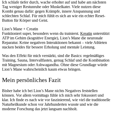
Ich schlafe tiefer durch, wache erholter auf und habe am nächsten
Tag weniger Restunruhe oder Muskelkater. Viele nutzen diese
Kombi genau dafür: gegen Krämpfe, innere Anspannung und
schlechten Schlaf. Für mich fühlt es sich an wie ein echter Reset-
Button für Körper und Geist.
Lion’s Mane + Creatin
Funktioniert super, besonders wenn du trainierst.
Kreatin
unterstützt
ATP im Gehirn (kognitive Energie), Lion’s Mane die neuronale
Reparatur. Keine negativen Interaktionen bekannt – viele Athleten
stacken beides für bessere Erholung und mentale Leistung.
Was den Effekt für mich verstärkt, sind die Basics: regelmäßiges
Training, Sauna, Intervallfasten, genug Schlaf und die Kombination
mit Magnesium oder Ashwagandha. Ohne diese Grundlage würde
Lion’s Mane wahrscheinlich kaum etwas bringen.
Mein persönliches Fazit
Bisher habe ich bei Lion’s Mane nichts Negatives feststellen
können. Vor allem vormittags fühle ich mich sehr fokussiert und
klar. Ich finde es nach wie vor faszinierend, wie viel die traditionelle
Naturheilkunde schon vor Jahrhunderten wusste und wie die
moderne Forschung das jetzt langsam nachholt.