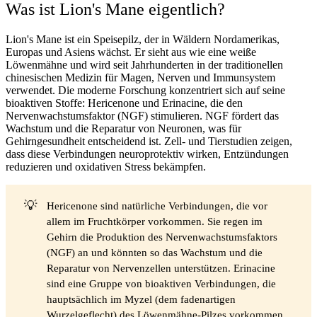
Was ist Lion's Mane eigentlich?
Lion's Mane ist ein Speisepilz, der in Wäldern Nordamerikas,
Europas und Asiens wächst. Er sieht aus wie eine weiße
Löwenmähne und wird seit Jahrhunderten in der
traditionellen
chinesischen Medizin
für Magen, Nerven und Immunsystem
verwendet. Die moderne Forschung konzentriert sich auf seine
bioaktiven Stoffe:
Hericenone
und
Erinacine
, die den
Nervenwachstumsfaktor (NGF) stimulieren. NGF fördert das
Wachstum und die Reparatur von Neuronen, was für
Gehirngesundheit entscheidend ist. Zell- und Tierstudien zeigen,
dass diese Verbindungen neuroprotektiv wirken, Entzündungen
reduzieren und oxidativen Stress bekämpfen.
💡
Hericenone
sind natürliche Verbindungen, die vor
allem im Fruchtkörper vorkommen. Sie regen im
Gehirn die Produktion des Nervenwachstumsfaktors
(NGF) an und könnten so das Wachstum und die
Reparatur von Nervenzellen unterstützen.
Erinacine
sind eine Gruppe von bioaktiven Verbindungen, die
hauptsächlich im
Myzel
(dem fadenartigen
Wurzelgeflecht) des Löwenmähne-Pilzes vorkommen.